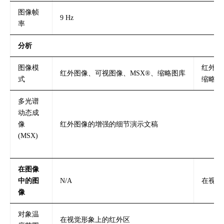
图像帧
9 Hz
率
分析
图像模
红外图
红外图像、可视图像、MSX®、缩略图库
式
缩略图
多光谱
动态成
像
红外图像的增强的细节演示文稿
(MSX)
在图像
中的图
N/A
在视觉
像
对象温
在视觉形象上的红外区