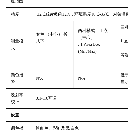
度范围
精度
±2℃或读数的±2%，环境温度10℃-35℃，对象温度+
三种模
两种模式： 1 点
专色 （中心） 模
;
（中心）
测量模
式下
1 区域
; 1 Area Box
式
;
(Min/Max)
等温线
颜色报
低于设
N/A
N/A
警
显示红
发射率
0.1-1.0可调
校正
设置
调色板
铁红色、彩虹及黑/白色