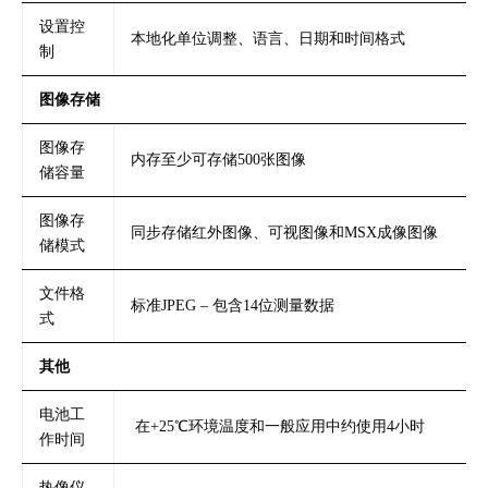
设置控
本地化单位调整、语言、日期和时间格式
制
图像存储
图像存
内存至少可存储500张图像
储容量
图像存
同步存储红外图像、可视图像和MSX成像图像
储模式
文件格
标准JPEG – 包含14位测量数据
式
其他
电池工
在+25℃环境温度和一般应用中约使用4小时
作时间
热像仪