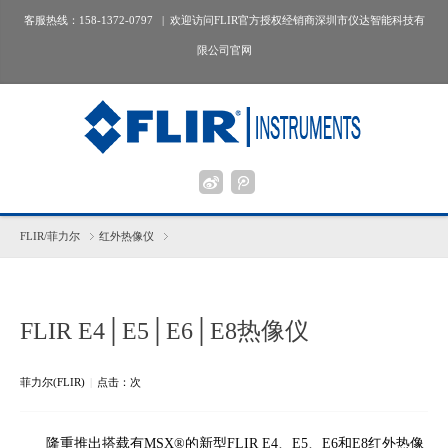
客服热线：158-1372-0797 | 欢迎访问FLIR官方授权经销商深圳市仪达智能科技有
限公司官网
FLIR/菲力尔
红外热像仪
FLIR E4│E5│E6│E8热像仪
菲力尔(FLIR)
|
点击：
次
隆重推出搭载有MSX®的新型FLIR E4、E5、E6和E8红外热像