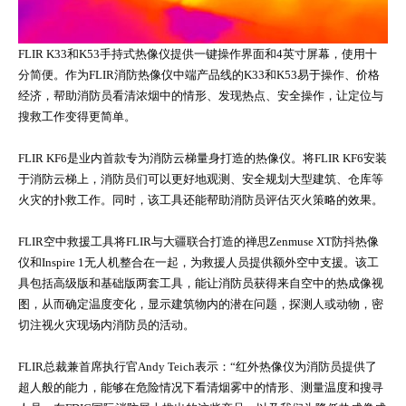
FLIR K33和K53手持式热像仪提供一键操作界面和4英寸屏幕，使用十
分简便。作为FLIR消防热像仪中端产品线的K33和K53易于操作、价格
经济，帮助消防员看清浓烟中的情形、发现热点、安全操作，让定位与
搜救工作变得更简单。
FLIR KF6是业内首款专为消防云梯量身打造的热像仪。将FLIR KF6安装
于消防云梯上，消防员们可以更好地观测、安全规划大型建筑、仓库等
火灾的扑救工作。同时，该工具还能帮助消防员评估灭火策略的效果。
FLIR空中救援工具将FLIR与大疆联合打造的禅思Zenmuse XT防抖热像
仪和Inspire 1无人机整合在一起，为救援人员提供额外空中支援。该工
具包括高级版和基础版两套工具，能让消防员获得来自空中的热成像视
图，从而确定温度变化，显示建筑物内的潜在问题，探测人或动物，密
切注视火灾现场内消防员的活动。
FLIR总裁兼首席执行官Andy Teich表示：“红外热像仪为消防员提供了
超人般的能力，能够在危险情况下看清烟雾中的情形、测量温度和搜寻